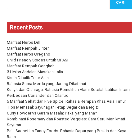
CARI
Recent Posts
Manfaat Herbs Dill
Manfaat Rempah Jinten
Manfaat Herbs Oregano
Child Friendly Spices untuk MPASI
Manfaat Rempah Cengkeh
3 Herbs Andalan Masakan Italia
Kisah Dibalik Telur Asin
Rahasia Suara Merdu yang Jarang Diketahui
Kunyit dan Olahraga: Rahasia Pemulihan Alami Setelah Latihan Intens
Perbedaan Coriander dan Cilantro
5 Manfaat Sehat dari Five Spice: Rahasia Rempah Khas Asia Timur
Tips Memasak Sayur agar Tetap Segar dan Bergizi
Curry Powder vs Garam Masala: Pakai yang Mana?
Kombinasi Rosemary dan Roasted Veggies: Cara Seru Menikmati
Sayuran
Pala Sachet La Fancy Foods: Rahasia Dapur yang Praktis dan Kaya
Rasa