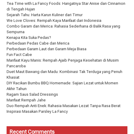
Tea Time with La Fancy Foods: Hangatnya Star Anise dan Cinnamon
di Tengah Hujan
Sejarah Tahu: Harta Karun Kuliner dari Timur
We Love Cloves: Rempah Kaya Manfaat dari Indonesia
Combo Garam dan Merica: Rahasia Sederhana di Balik Rasa yang
Sempurna
Kenapa Kita Suka Pedas?
Perbedaan Pedas Cabe dan Merica
Perbedaan Garam Laut dan Garam Meja Biasa
Fun Fact Cabe
Manfaat Kayu Manis: Rempah Ajaib Penjaga Kesehatan di Musim
Pancaroba
Duet Maut Bawang dan Madu: Kombinasi Tak Terduga yang Penuh
Khasiat
DIY Racikan Bumbu BBQ Homemade: Sajian Lezat untuk Momen
Akhir Tahun
Ragam Saus Salad Dressings
Manfaat Rempah Jahe
Duo Rempah Anti Enek: Rahasia Masakan Lezat Tanpa Rasa Berat
Inspirasi Masakan Parsley La Fancy
Recent Comments