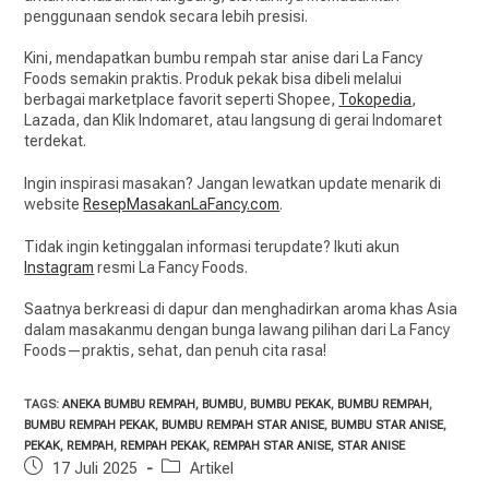
penggunaan sendok secara lebih presisi.
Kini, mendapatkan bumbu rempah star anise dari La Fancy
Foods semakin praktis. Produk pekak bisa dibeli melalui
berbagai marketplace favorit seperti Shopee,
Tokopedia
,
Lazada, dan Klik Indomaret, atau langsung di gerai Indomaret
terdekat.
Ingin inspirasi masakan? Jangan lewatkan update menarik di
website
ResepMasakanLaFancy.com
.
Tidak ingin ketinggalan informasi terupdate? Ikuti akun
Instagram
resmi La Fancy Foods.
Saatnya berkreasi di dapur dan menghadirkan aroma khas Asia
dalam masakanmu dengan bunga lawang pilihan dari La Fancy
Foods—praktis, sehat, dan penuh cita rasa!
TAGS:
ANEKA BUMBU REMPAH
,
BUMBU
,
BUMBU PEKAK
,
BUMBU REMPAH
,
BUMBU REMPAH PEKAK
,
BUMBU REMPAH STAR ANISE
,
BUMBU STAR ANISE
,
PEKAK
,
REMPAH
,
REMPAH PEKAK
,
REMPAH STAR ANISE
,
STAR ANISE
17 Juli 2025
Artikel