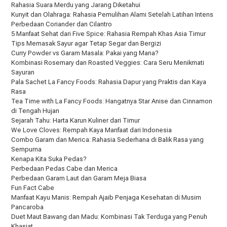
Rahasia Suara Merdu yang Jarang Diketahui
Kunyit dan Olahraga: Rahasia Pemulihan Alami Setelah Latihan Intens
Perbedaan Coriander dan Cilantro
5 Manfaat Sehat dari Five Spice: Rahasia Rempah Khas Asia Timur
Tips Memasak Sayur agar Tetap Segar dan Bergizi
Curry Powder vs Garam Masala: Pakai yang Mana?
Kombinasi Rosemary dan Roasted Veggies: Cara Seru Menikmati
Sayuran
Pala Sachet La Fancy Foods: Rahasia Dapur yang Praktis dan Kaya
Rasa
Tea Time with La Fancy Foods: Hangatnya Star Anise dan Cinnamon
di Tengah Hujan
Sejarah Tahu: Harta Karun Kuliner dari Timur
We Love Cloves: Rempah Kaya Manfaat dari Indonesia
Combo Garam dan Merica: Rahasia Sederhana di Balik Rasa yang
Sempurna
Kenapa Kita Suka Pedas?
Perbedaan Pedas Cabe dan Merica
Perbedaan Garam Laut dan Garam Meja Biasa
Fun Fact Cabe
Manfaat Kayu Manis: Rempah Ajaib Penjaga Kesehatan di Musim
Pancaroba
Duet Maut Bawang dan Madu: Kombinasi Tak Terduga yang Penuh
Khasiat