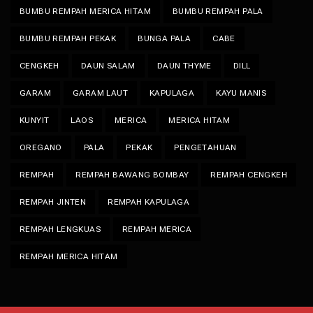
BUMBU REMPAH MERICA HITAM
BUMBU REMPAH PALA
BUMBU REMPAH PEKAK
BUNGA PALA
CABE
CENGKEH
DAUN SALAM
DAUN THYME
DILL
GARAM
GARAM LAUT
KAPULAGA
KAYU MANIS
KUNYIT
LAOS
MERICA
MERICA HITAM
OREGANO
PALA
PEKAK
PENGETAHUAN
REMPAH
REMPAH BAWANG BOMBAY
REMPAH CENGKEH
REMPAH JINTEN
REMPAH KAPULAGA
REMPAH LENGKUAS
REMPAH MERICA
REMPAH MERICA HITAM