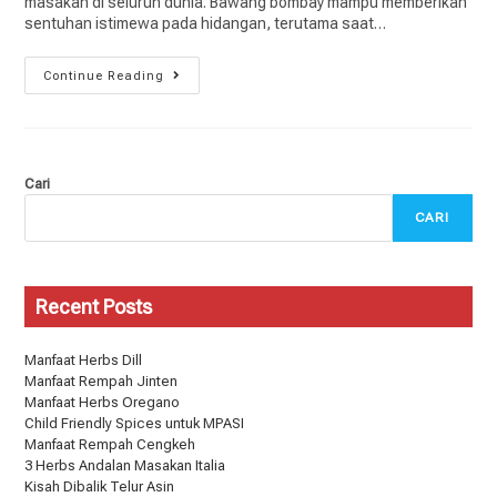
masakan di seluruh dunia. Bawang bombay mampu memberikan
sentuhan istimewa pada hidangan, terutama saat…
Continue Reading
Cari
CARI
Recent Posts
Manfaat Herbs Dill
Manfaat Rempah Jinten
Manfaat Herbs Oregano
Child Friendly Spices untuk MPASI
Manfaat Rempah Cengkeh
3 Herbs Andalan Masakan Italia
Kisah Dibalik Telur Asin