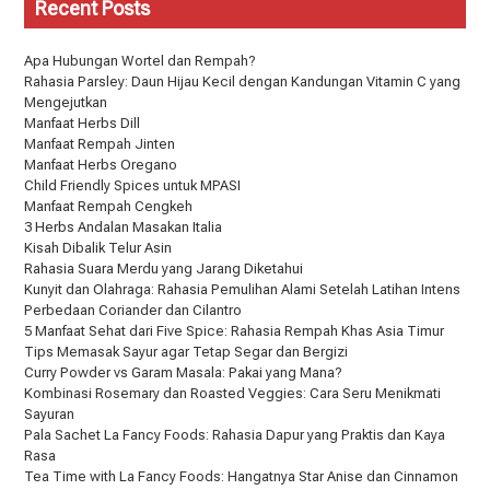
Recent Posts
Apa Hubungan Wortel dan Rempah?
Rahasia Parsley: Daun Hijau Kecil dengan Kandungan Vitamin C yang
Mengejutkan
Manfaat Herbs Dill
Manfaat Rempah Jinten
Manfaat Herbs Oregano
Child Friendly Spices untuk MPASI
Manfaat Rempah Cengkeh
3 Herbs Andalan Masakan Italia
Kisah Dibalik Telur Asin
Rahasia Suara Merdu yang Jarang Diketahui
Kunyit dan Olahraga: Rahasia Pemulihan Alami Setelah Latihan Intens
Perbedaan Coriander dan Cilantro
5 Manfaat Sehat dari Five Spice: Rahasia Rempah Khas Asia Timur
Tips Memasak Sayur agar Tetap Segar dan Bergizi
Curry Powder vs Garam Masala: Pakai yang Mana?
Kombinasi Rosemary dan Roasted Veggies: Cara Seru Menikmati
Sayuran
Pala Sachet La Fancy Foods: Rahasia Dapur yang Praktis dan Kaya
Rasa
Tea Time with La Fancy Foods: Hangatnya Star Anise dan Cinnamon