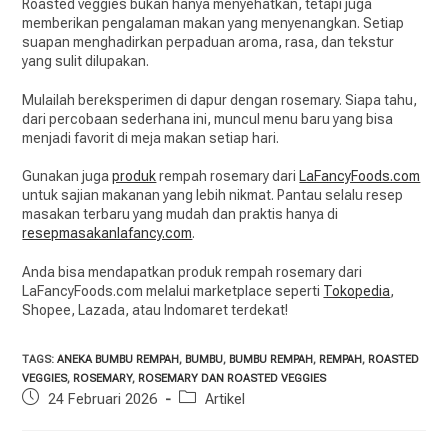
Roasted veggies bukan hanya menyehatkan, tetapi juga
memberikan pengalaman makan yang menyenangkan. Setiap
suapan menghadirkan perpaduan aroma, rasa, dan tekstur
yang sulit dilupakan.
Mulailah bereksperimen di dapur dengan rosemary. Siapa tahu,
dari percobaan sederhana ini, muncul menu baru yang bisa
menjadi favorit di meja makan setiap hari.
Gunakan juga
produk
rempah rosemary dari
LaFancyFoods.com
untuk sajian makanan yang lebih nikmat. Pantau selalu resep
masakan terbaru yang mudah dan praktis hanya di
resepmasakanlafancy.com
.
Anda bisa mendapatkan produk rempah rosemary dari
LaFancyFoods.com melalui marketplace seperti
Tokopedia
,
Shopee, Lazada, atau Indomaret terdekat!
TAGS:
ANEKA BUMBU REMPAH
,
BUMBU
,
BUMBU REMPAH
,
REMPAH
,
ROASTED
VEGGIES
,
ROSEMARY
,
ROSEMARY DAN ROASTED VEGGIES
24 Februari 2026
Artikel