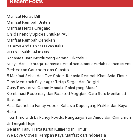
Recent Posts
Manfaat Herbs Dill
Manfaat Rempah Jinten
Manfaat Herbs Oregano
Child Friendly Spices untuk MPASI
Manfaat Rempah Cengkeh
3 Herbs Andalan Masakan Italia
Kisah Dibalik Telur Asin
Rahasia Suara Merdu yang Jarang Diketahui
Kunyit dan Olahraga: Rahasia Pemulihan Alami Setelah Latihan Intens
Perbedaan Coriander dan Cilantro
5 Manfaat Sehat dari Five Spice: Rahasia Rempah Khas Asia Timur
Tips Memasak Sayur agar Tetap Segar dan Bergizi
Curry Powder vs Garam Masala: Pakai yang Mana?
Kombinasi Rosemary dan Roasted Veggies: Cara Seru Menikmati
Sayuran
Pala Sachet La Fancy Foods: Rahasia Dapur yang Praktis dan Kaya
Rasa
Tea Time with La Fancy Foods: Hangatnya Star Anise dan Cinnamon
di Tengah Hujan
Sejarah Tahu: Harta Karun Kuliner dari Timur
We Love Cloves: Rempah Kaya Manfaat dari Indonesia