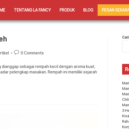
ME
TENTANG LA FANCY
PRODUK
BLOG
PESAN SEKAR
eh
Cari
rtikel
0 Comments
dianggap sebagai rempah kecil dengan aroma kuat,
R
ekadar pelengkap masakan. Rempah ini memiliki sejarah
Manf
Man
Man
Chil
Man
3 H
Kisa
Rah
Kun