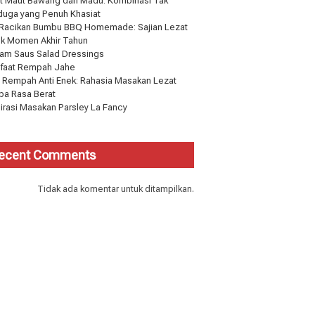
t Maut Bawang dan Madu: Kombinasi Tak
duga yang Penuh Khasiat
 Racikan Bumbu BBQ Homemade: Sajian Lezat
uk Momen Akhir Tahun
am Saus Salad Dressings
faat Rempah Jahe
 Rempah Anti Enek: Rahasia Masakan Lezat
pa Rasa Berat
pirasi Masakan Parsley La Fancy
ecent Comments
Tidak ada komentar untuk ditampilkan.