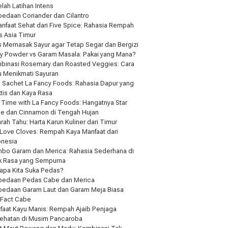
lah Latihan Intens
bedaan Coriander dan Cilantro
anfaat Sehat dari Five Spice: Rahasia Rempah
s Asia Timur
s Memasak Sayur agar Tetap Segar dan Bergizi
ry Powder vs Garam Masala: Pakai yang Mana?
binasi Rosemary dan Roasted Veggies: Cara
u Menikmati Sayuran
a Sachet La Fancy Foods: Rahasia Dapur yang
ktis dan Kaya Rasa
 Time with La Fancy Foods: Hangatnya Star
se dan Cinnamon di Tengah Hujan
rah Tahu: Harta Karun Kuliner dari Timur
Love Cloves: Rempah Kaya Manfaat dari
onesia
bo Garam dan Merica: Rahasia Sederhana di
ik Rasa yang Sempurna
apa Kita Suka Pedas?
bedaan Pedas Cabe dan Merica
bedaan Garam Laut dan Garam Meja Biasa
 Fact Cabe
faat Kayu Manis: Rempah Ajaib Penjaga
ehatan di Musim Pancaroba