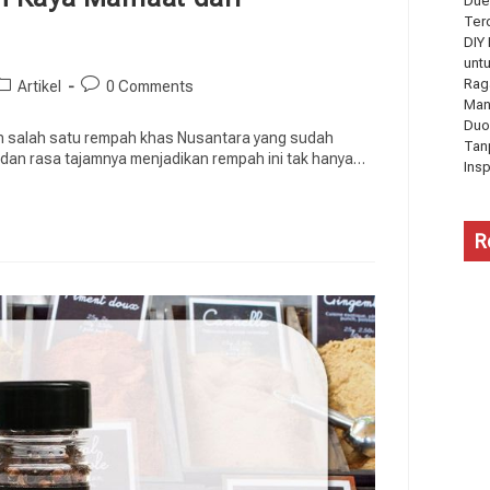
Due
Ter
DIY
unt
Rag
Artikel
0 Comments
Man
Duo
ah salah satu rempah khas Nusantara yang sudah
Tan
t dan rasa tajamnya menjadikan rempah ini tak hanya…
Ins
R