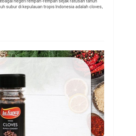
sebagai negeri rempah-rempah sejak ratusan tahun
uh subur di kepulauan tropis Indonesia adalah cloves,