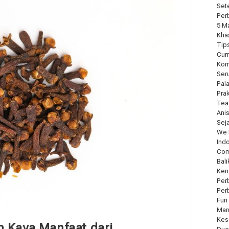
Sete
Per
5 M
Kha
Tip
Cur
Kom
Ser
Pal
Pra
Tea
Ani
Seja
We 
Ind
Com
Bal
Ken
Per
Per
Fun
Man
Kes
 Kaya Manfaat dari