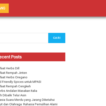
ANG
CARI
ecent Posts
aat Herbs Dill
faat Rempah Jinten
faat Herbs Oregano
d Friendly Spices untuk MPASI
faat Rempah Cengkeh
erbs Andalan Masakan Italia
h Dibalik Telur Asin
asia Suara Merdu yang Jarang Diketahui
yit dan Olahraga: Rahasia Pemulihan Alami