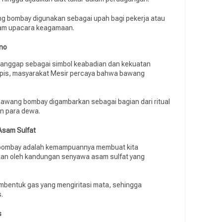
g bombay digunakan sebagai upah bagi pekerja atau
alam upacara keagamaan.
uno
anggap sebagai simbol keabadian dan kekuatan
-lapis, masyarakat Mesir percaya bahwa bawang
 bawang bombay digambarkan sebagai bagian dari ritual
n para dewa.
sam Sulfat
ng bombay adalah kemampuannya membuat kita
bkan oleh kandungan senyawa asam sulfat yang
mbentuk gas yang mengiritasi mata, sehingga
s.
s