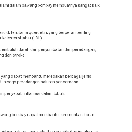
i alami dalam bawang bombay membuatnya sangat baik
noid, terutama quercetin, yang berperan penting
kolesterol jahat (LDL).
pembuluh darah dari penyumbatan dan peradangan,
ng dan stroke.
si yang dapat membantu meredakan berbagai jenis
tot, hingga peradangan saluran pencernaan.
m penyebab inflamasi dalam tubuh.
bawang bombay dapat membantu menurunkan kadar
oid yang dapat meningkatkan sensitivitas insulin dan