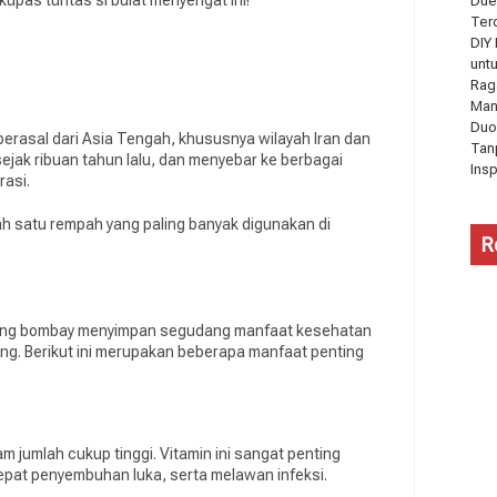
upas tuntas si bulat menyengat ini!
Due
Ter
DIY
unt
Rag
Man
Duo
erasal dari Asia Tengah, khususnya wilayah Iran dan
Tan
sejak ribuan tahun lalu, dan menyebar ke berbagai
Ins
rasi.
h satu rempah yang paling banyak digunakan di
R
ang bombay menyimpan segudang manfaat kesehatan
rang. Berikut ini merupakan beberapa manfaat penting
jumlah cukup tinggi. Vitamin ini sangat penting
pat penyembuhan luka, serta melawan infeksi.