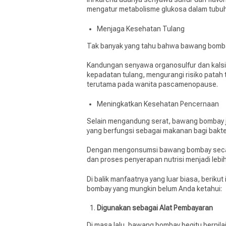
mengatur metabolisme glukosa dalam tubu
Menjaga Kesehatan Tulang
Tak banyak yang tahu bahwa bawang bomba
Kandungan senyawa organosulfur dan kal
kepadatan tulang, mengurangi risiko patah 
terutama pada wanita pascamenopause.
Meningkatkan Kesehatan Pencernaan
Selain mengandung serat, bawang bombay jug
yang berfungsi sebagai makanan bagi bakter
Dengan mengonsumsi bawang bombay secara
dan proses penyerapan nutrisi menjadi lebih
Di balik manfaatnya yang luar biasa, berik
bombay yang mungkin belum Anda ketahui:
Digunakan sebagai Alat Pembayaran
Di masa lalu, bawang bombay begitu bernila