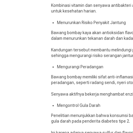
Kombinasi vitamin dan senyawa antibakter
untuk kesehatan harian.
Menurunkan Risiko Penyakit Jantung
Bawang bombay kaya akan antioksidan flavo
dalam menurunkan tekanan darah dan kadar 
Kandungan tersebut membantu melindungi 
sehingga mengurangi risiko serangan jantu
Mengurangi Peradangan
Bawang bombay memiliki sifat anti-inflama
peradangan, seperti radang sendi, nyeri o
Senyawa aktifnya bekerja menghambat enzi
Mengontrol Gula Darah
Penelitian menunjukkan bahwa konsumsi 
gula darah pada penderita diabetes tipe 2.
Ini karena adanya senyawa sulfur dan flavon