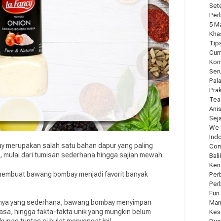
Sete
Per
5 M
Kha
Tip
Cur
Kom
Ser
Pal
Pra
Tea
Ani
Seja
We 
Ind
 merupakan salah satu bahan dapur yang paling
Com
, mulai dari tumisan sederhana hingga sajian mewah.
Bal
Ken
membuat bawang bombay menjadi favorit banyak
Per
Per
Fun
annya yang sederhana, bawang bombay menyimpan
Man
asa, hingga fakta-fakta unik yang mungkin belum
Kes