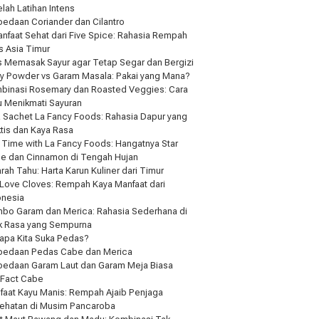
lah Latihan Intens
bedaan Coriander dan Cilantro
anfaat Sehat dari Five Spice: Rahasia Rempah
s Asia Timur
s Memasak Sayur agar Tetap Segar dan Bergizi
ry Powder vs Garam Masala: Pakai yang Mana?
binasi Rosemary dan Roasted Veggies: Cara
u Menikmati Sayuran
a Sachet La Fancy Foods: Rahasia Dapur yang
ktis dan Kaya Rasa
 Time with La Fancy Foods: Hangatnya Star
se dan Cinnamon di Tengah Hujan
rah Tahu: Harta Karun Kuliner dari Timur
Love Cloves: Rempah Kaya Manfaat dari
onesia
bo Garam dan Merica: Rahasia Sederhana di
ik Rasa yang Sempurna
apa Kita Suka Pedas?
bedaan Pedas Cabe dan Merica
bedaan Garam Laut dan Garam Meja Biasa
 Fact Cabe
faat Kayu Manis: Rempah Ajaib Penjaga
ehatan di Musim Pancaroba