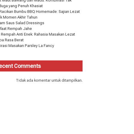
t Maut Bawang dan Madu: Kombinasi Tak
duga yang Penuh Khasiat
 Racikan Bumbu BBQ Homemade: Sajian Lezat
uk Momen Akhir Tahun
am Saus Salad Dressings
faat Rempah Jahe
 Rempah Anti Enek: Rahasia Masakan Lezat
pa Rasa Berat
pirasi Masakan Parsley La Fancy
ecent Comments
Tidak ada komentar untuk ditampilkan.