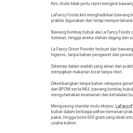
Kini, Anda tidak perlu repot mengiris bawa
LaFancy Foods kini menghadirkan bawang bo
praktis digunakan dan tetap mempertahank
Bawang bombay bubuk ala La Fancy Foods co
tumisan, hingga aneka olahan daging dan s
La Fancy Onion Powder terbuat dari bawang 
higienis, tanpa bahan pengawet dan pewar
Dikemas dalam wadah yang aman dan prakt
menyajikan makanan lezat tanpa ribet.
Dikembangkan tanpa bahan rekayasa geneti
dari BPOM serta MUI, bawang bombay bubuk 
mengutamakan keamanan dan kehalalan bum
Mengusung standar mutu ekspor,
LaFancy
bubuk dalam berbagai pilihan kemasan prakt
pakai, hingga botol 650 gram yang ideal u
usaha kuliner.