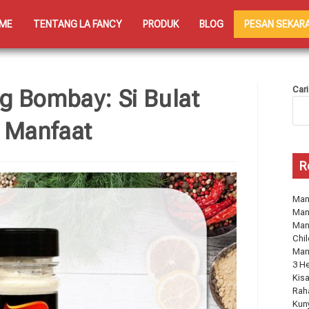
ME
TENTANG LA FANCY
PRODUK
BLOG
PESAN SEKAR
Cari
g Bombay: Si Bulat
 Manfaat
R
Manf
Man
Man
Chil
Man
3 H
Kisa
Rah
Kun