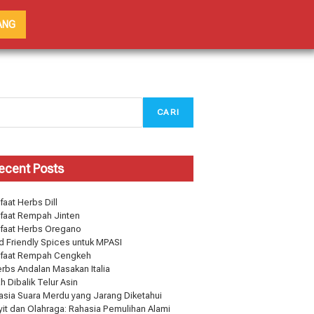
ANG
CARI
ecent Posts
aat Herbs Dill
faat Rempah Jinten
faat Herbs Oregano
d Friendly Spices untuk MPASI
faat Rempah Cengkeh
erbs Andalan Masakan Italia
h Dibalik Telur Asin
asia Suara Merdu yang Jarang Diketahui
yit dan Olahraga: Rahasia Pemulihan Alami