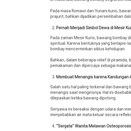
Pada masa Romawi dan Yunani kuno, bawan
prajurit, bahkan dijadikan persembahan d
Pernah Menjadi Simbol Dewa di Mesir K
Pada zaman Mesir Kuno, bawang bombay di
spiritual. Karena bentuknya yang berlapis
bombay mencerminkan siklus kehidupan.
Bahkan, dalam beberapa relief di piramida,
pemakaman dan dipercaya sebagai makana
Membuat Menangis karena Kandungan A
Salah satu hal paling terkenal dari bawa
menangis saat mengirisnya. Hal ini diseba
dilepaskan ketika bawang dipotong.
Senyawa ini bereaksi dengan udara dan me
menyebabkan air mata keluar secara reflek
“Senjata” Wanita Melawan Osteoporosi