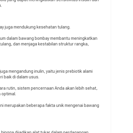
h.
y juga mendukung kesehatan tulang.
sium dalam bawang bombay membantu meningkatkan
tulang, dan menjaga kestabilan struktur rangka,
a mengandung inulin, yaitu jenis prebiotik alami
i baik di dalam usus.
 rutin, sistem pencernaan Anda akan lebih sehat,
 optimal.
ut ini merupakan beberapa fakta unik mengenai bawang
i hingga dijadikan alat tukar dalam perdagangan.