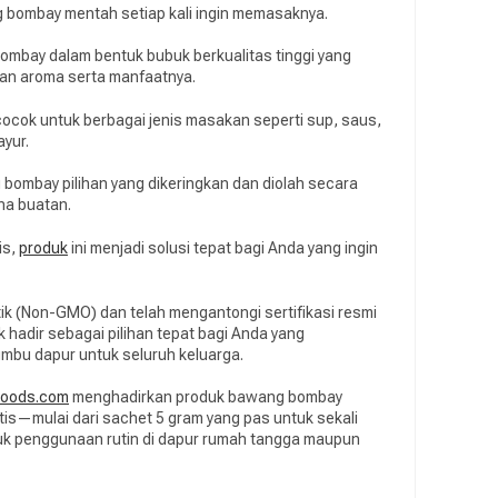
ng bombay mentah setiap kali ingin memasaknya.
mbay dalam bentuk bubuk berkualitas tinggi yang
an aroma serta manfaatnya.
cok untuk berbagai jenis masakan seperti sup, saus,
ayur.
bombay pilihan yang dikeringkan dan diolah secara
na buatan.
is,
produk
ini menjadi solusi tepat bagi Anda yang ingin
k (Non-GMO) dan telah mengantongi sertifikasi resmi
hadir sebagai pilihan tepat bagi Anda yang
bu dapur untuk seluruh keluarga.
Foods.com
menghadirkan produk bawang bombay
is—mulai dari sachet 5 gram yang pas untuk sekali
ntuk penggunaan rutin di dapur rumah tangga maupun