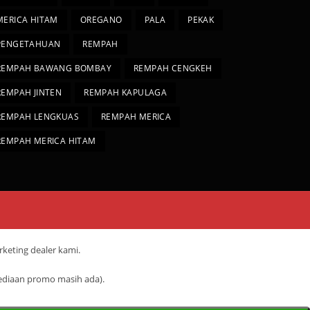
MERICA HITAM
OREGANO
PALA
PEKAK
PENGETAHUAN
REMPAH
REMPAH BAWANG BOMBAY
REMPAH CENGKEH
REMPAH JINTEN
REMPAH KAPULAGA
REMPAH LENGKUAS
REMPAH MERICA
REMPAH MERICA HITAM
keting dealer kami.
ediaan promo masih ada).