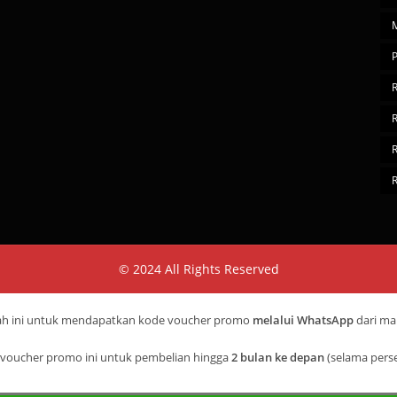
© 2024 All Rights Reserved
wah ini untuk mendapatkan kode voucher promo
melalui WhatsApp
dari mar
voucher promo ini untuk pembelian hingga
2 bulan ke depan
(selama pers