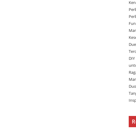
Ken
Per
Per
Fun
Man
Kes
Due
Ter
DIY
unt
Rag
Man
Duo
Tan
Ins
R