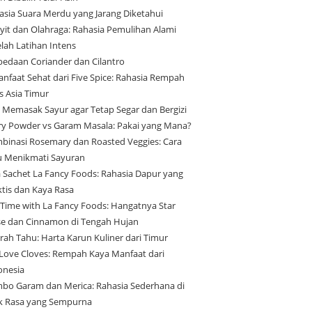
asia Suara Merdu yang Jarang Diketahui
yit dan Olahraga: Rahasia Pemulihan Alami
elah Latihan Intens
bedaan Coriander dan Cilantro
anfaat Sehat dari Five Spice: Rahasia Rempah
s Asia Timur
s Memasak Sayur agar Tetap Segar dan Bergizi
ry Powder vs Garam Masala: Pakai yang Mana?
binasi Rosemary dan Roasted Veggies: Cara
u Menikmati Sayuran
a Sachet La Fancy Foods: Rahasia Dapur yang
ktis dan Kaya Rasa
 Time with La Fancy Foods: Hangatnya Star
se dan Cinnamon di Tengah Hujan
arah Tahu: Harta Karun Kuliner dari Timur
Love Cloves: Rempah Kaya Manfaat dari
onesia
bo Garam dan Merica: Rahasia Sederhana di
ik Rasa yang Sempurna