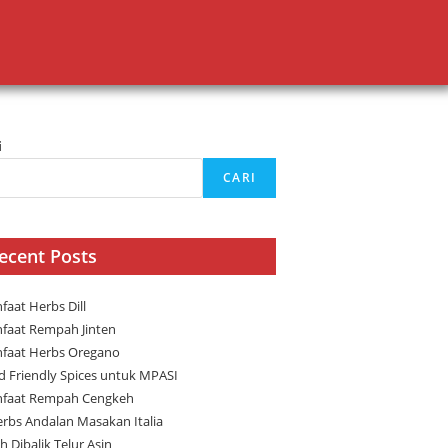
i
CARI
ecent Posts
faat Herbs Dill
faat Rempah Jinten
faat Herbs Oregano
ld Friendly Spices untuk MPASI
faat Rempah Cengkeh
erbs Andalan Masakan Italia
h Dibalik Telur Asin