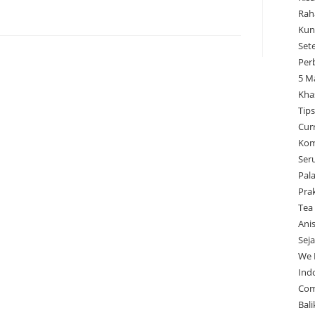
Rah
Kun
Set
Per
5 M
Kha
Tip
Cur
Kom
Ser
Pal
Pra
Tea
Ani
Sej
We 
Ind
Com
Bal