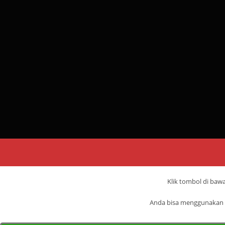
Klik tombol di ba
Anda bisa menggunakan 