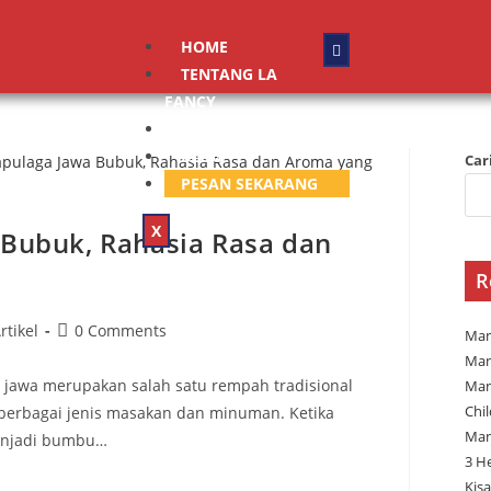
HOME
TENTANG LA
FANCY
PRODUK
BLOG
Car
PESAN SEKARANG
X
Bubuk, Rahasia Rasa dan
R
rtikel
0 Comments
Man
Man
jawa merupakan salah satu rempah tradisional
Man
Chi
berbagai jenis masakan dan minuman. Ketika
Man
menjadi bumbu…
3 H
Kisa