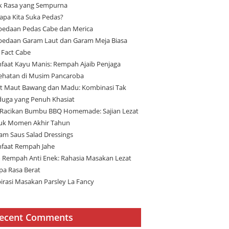
ik Rasa yang Sempurna
apa Kita Suka Pedas?
bedaan Pedas Cabe dan Merica
bedaan Garam Laut dan Garam Meja Biasa
 Fact Cabe
faat Kayu Manis: Rempah Ajaib Penjaga
ehatan di Musim Pancaroba
t Maut Bawang dan Madu: Kombinasi Tak
duga yang Penuh Khasiat
 Racikan Bumbu BBQ Homemade: Sajian Lezat
uk Momen Akhir Tahun
am Saus Salad Dressings
faat Rempah Jahe
 Rempah Anti Enek: Rahasia Masakan Lezat
pa Rasa Berat
pirasi Masakan Parsley La Fancy
ecent Comments