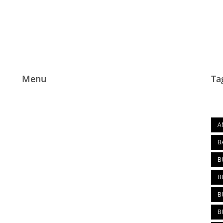
Menu
Ta
Tag
Home
A
Tentang La Fancy
B
Produk
B
Blog
B
Pemesanan
B
B