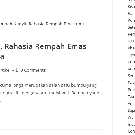
Kisa
Rah
Kun
Set
Per
5 M
, Rahasia Rempah Emas
Kha
ia
Tip
Cur
Kom
rtikel
0 Comments
Ser
Pal
rcuma longa merupakan salah satu bumbu yang
Pra
dan praktik pengobatan tradisional. Rempah yang
Tea
…
Ani
Sej
We 
Ind
Com