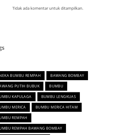
Tidak ada komentar untuk ditampilkan.
gs
s
NEKA BUMBU REMPAH
BAWANG BOMBAY
AWANG PUTIH BUBUK
BUMBU
UMBU KAPULAGA
BUMBU LENGKUAS
UMBU MERICA
BUMBU MERICA HITAM
UMBU REMPAH
UMBU REMPAH BAWANG BOMBAY