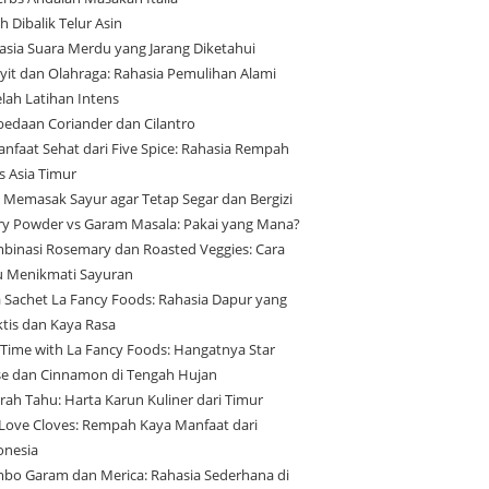
h Dibalik Telur Asin
asia Suara Merdu yang Jarang Diketahui
yit dan Olahraga: Rahasia Pemulihan Alami
elah Latihan Intens
bedaan Coriander dan Cilantro
anfaat Sehat dari Five Spice: Rahasia Rempah
s Asia Timur
s Memasak Sayur agar Tetap Segar dan Bergizi
ry Powder vs Garam Masala: Pakai yang Mana?
binasi Rosemary dan Roasted Veggies: Cara
u Menikmati Sayuran
a Sachet La Fancy Foods: Rahasia Dapur yang
ktis dan Kaya Rasa
 Time with La Fancy Foods: Hangatnya Star
se dan Cinnamon di Tengah Hujan
arah Tahu: Harta Karun Kuliner dari Timur
Love Cloves: Rempah Kaya Manfaat dari
onesia
bo Garam dan Merica: Rahasia Sederhana di