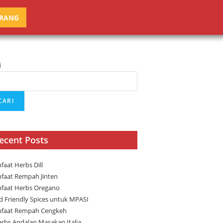
ARANG
i
CARI
ecent Posts
faat Herbs Dill
faat Rempah Jinten
faat Herbs Oregano
ld Friendly Spices untuk MPASI
faat Rempah Cengkeh
erbs Andalan Masakan Italia