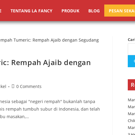
E
TENTANG LA FANCY
PRODUK
BLOG
PESAN SEK
Car
c: Rempah Ajaib dengan
R
ikel
0 Comments
Man
esia sebagai "negeri rempah" bukanlah tanpa
Man
nis rempah tumbuh subur di Indonesia, dan telah
Man
mbu masakan,…
Chi
Man
3 H