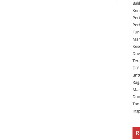
Bal
Ken
Per
Per
Fun
Man
Kes
Due
Ter
DIY
unt
Rag
Man
Duo
Tan
Ins
R