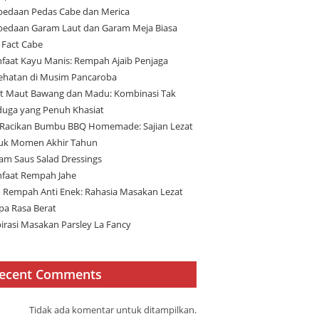
bedaan Pedas Cabe dan Merica
bedaan Garam Laut dan Garam Meja Biasa
 Fact Cabe
faat Kayu Manis: Rempah Ajaib Penjaga
ehatan di Musim Pancaroba
t Maut Bawang dan Madu: Kombinasi Tak
duga yang Penuh Khasiat
 Racikan Bumbu BBQ Homemade: Sajian Lezat
uk Momen Akhir Tahun
am Saus Salad Dressings
faat Rempah Jahe
 Rempah Anti Enek: Rahasia Masakan Lezat
pa Rasa Berat
pirasi Masakan Parsley La Fancy
ecent Comments
Tidak ada komentar untuk ditampilkan.