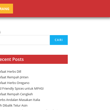
ARANG
i
CARI
ecent Posts
faat Herbs Dill
faat Rempah Jinten
faat Herbs Oregano
ld Friendly Spices untuk MPASI
faat Rempah Cengkeh
erbs Andalan Masakan Italia
h Dibalik Telur Asin