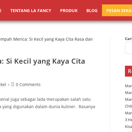
E
TENTANG LA FANCY
PRODUK
BLOG
PESAN SEK
Car
Si Kecil yang Kaya Cita
R
ikel
0 Comments
Man
Man
enal juga sebagai lada merupakan salah satu
Man
Chi
 yang digunakan dalam dunia kuliner. Rasanya
Man
3 H
Kisa