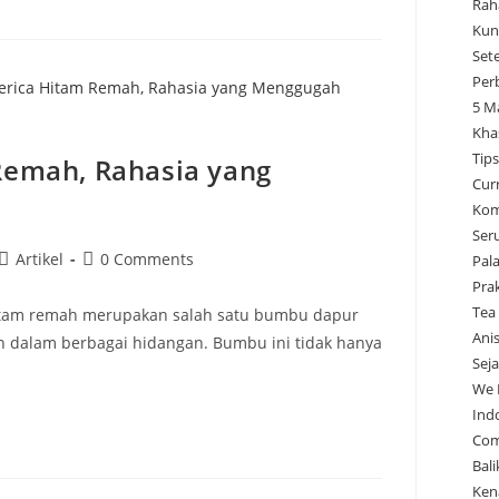
Rah
Kun
Set
Per
5 M
Kha
Tip
emah, Rahasia yang
Cur
Kom
Ser
Artikel
0 Comments
Pal
Pra
Tea
tam remah merupakan salah satu bumbu dapur
Ani
an dalam berbagai hidangan. Bumbu ini tidak hanya
Sej
We 
Ind
Com
Bal
Ken