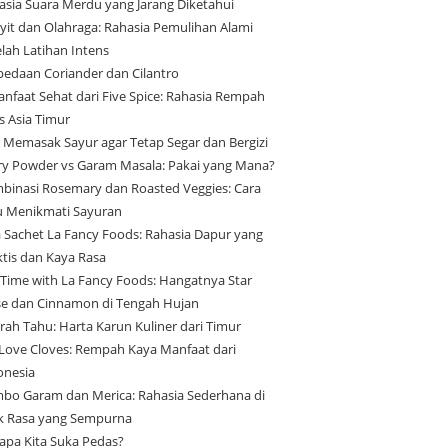
asia Suara Merdu yang Jarang Diketahui
yit dan Olahraga: Rahasia Pemulihan Alami
elah Latihan Intens
bedaan Coriander dan Cilantro
anfaat Sehat dari Five Spice: Rahasia Rempah
s Asia Timur
s Memasak Sayur agar Tetap Segar dan Bergizi
ry Powder vs Garam Masala: Pakai yang Mana?
binasi Rosemary dan Roasted Veggies: Cara
u Menikmati Sayuran
a Sachet La Fancy Foods: Rahasia Dapur yang
ktis dan Kaya Rasa
 Time with La Fancy Foods: Hangatnya Star
se dan Cinnamon di Tengah Hujan
arah Tahu: Harta Karun Kuliner dari Timur
Love Cloves: Rempah Kaya Manfaat dari
onesia
bo Garam dan Merica: Rahasia Sederhana di
ik Rasa yang Sempurna
apa Kita Suka Pedas?