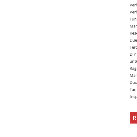
Per
Per
Fun
Man
Kes
Due
Ter
DIY
unt
Rag
Man
Duo
Tan
Ins
R