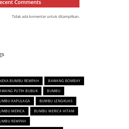
ecent Comments
Tidak ada komentar untuk ditampilkan.
gs
s
NEKA BUMBU REMPAH
BAWANG BOMBAY
AWANG PUTIH BUBUK
BUMBU
UMBU KAPULAGA
BUMBU LENGKUAS
UMBU MERICA
BUMBU MERICA HITAM
UMBU REMPAH