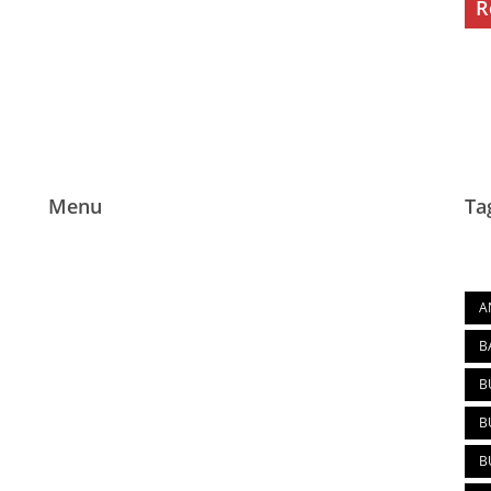
R
Menu
Ta
Tag
Home
A
Tentang La Fancy
B
Produk
B
Blog
B
Pemesanan
B