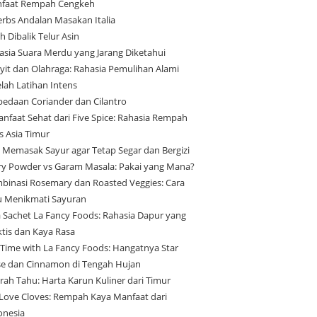
faat Rempah Cengkeh
erbs Andalan Masakan Italia
h Dibalik Telur Asin
asia Suara Merdu yang Jarang Diketahui
yit dan Olahraga: Rahasia Pemulihan Alami
elah Latihan Intens
bedaan Coriander dan Cilantro
anfaat Sehat dari Five Spice: Rahasia Rempah
s Asia Timur
s Memasak Sayur agar Tetap Segar dan Bergizi
ry Powder vs Garam Masala: Pakai yang Mana?
binasi Rosemary dan Roasted Veggies: Cara
u Menikmati Sayuran
a Sachet La Fancy Foods: Rahasia Dapur yang
ktis dan Kaya Rasa
 Time with La Fancy Foods: Hangatnya Star
se dan Cinnamon di Tengah Hujan
arah Tahu: Harta Karun Kuliner dari Timur
Love Cloves: Rempah Kaya Manfaat dari
onesia