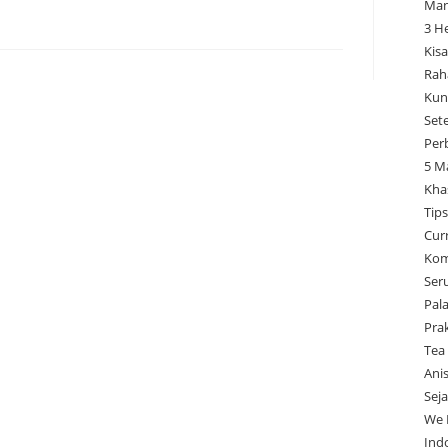
Man
3 H
Kisa
Rah
Kun
Set
Per
5 M
Kha
Tip
Cur
Kom
Ser
Pal
Pra
Tea
Ani
Sej
We 
Ind