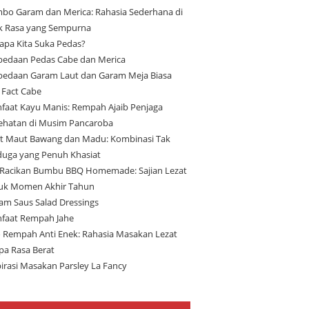
bo Garam dan Merica: Rahasia Sederhana di
ik Rasa yang Sempurna
apa Kita Suka Pedas?
bedaan Pedas Cabe dan Merica
bedaan Garam Laut dan Garam Meja Biasa
 Fact Cabe
faat Kayu Manis: Rempah Ajaib Penjaga
ehatan di Musim Pancaroba
t Maut Bawang dan Madu: Kombinasi Tak
duga yang Penuh Khasiat
 Racikan Bumbu BBQ Homemade: Sajian Lezat
uk Momen Akhir Tahun
am Saus Salad Dressings
faat Rempah Jahe
 Rempah Anti Enek: Rahasia Masakan Lezat
pa Rasa Berat
pirasi Masakan Parsley La Fancy