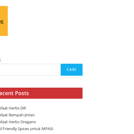
ng
i
CARI
ecent Posts
faat Herbs Dill
faat Rempah Jinten
faat Herbs Oregano
ld Friendly Spices untuk MPASI