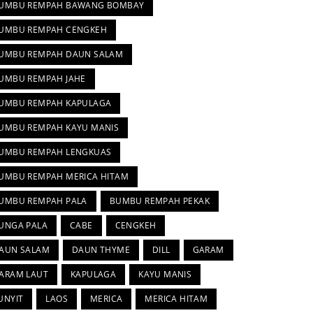
UMBU REMPAH BAWANG BOMBAY
UMBU REMPAH CENGKEH
UMBU REMPAH DAUN SALAM
UMBU REMPAH JAHE
UMBU REMPAH KAPULAGA
UMBU REMPAH KAYU MANIS
UMBU REMPAH LENGKUAS
UMBU REMPAH MERICA HITAM
UMBU REMPAH PALA
BUMBU REMPAH PEKAK
UNGA PALA
CABE
CENGKEH
AUN SALAM
DAUN THYME
DILL
GARAM
ARAM LAUT
KAPULAGA
KAYU MANIS
UNYIT
LAOS
MERICA
MERICA HITAM