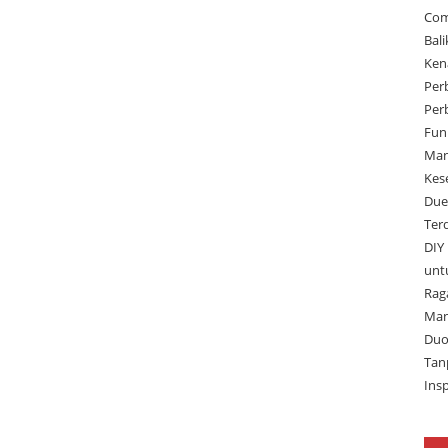
Com
Bal
Ken
Per
Per
Fun
Man
Kes
Due
Ter
DIY
unt
Rag
Man
Duo
Tan
Ins