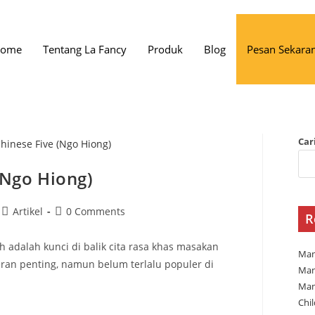
ome
Tentang La Fancy
Produk
Blog
Pesan Sekara
Car
(Ngo Hiong)
Artikel
0 Comments
R
dalah kunci di balik cita rasa khas masakan
Man
ran penting, namun belum terlalu populer di
Man
Man
Chi