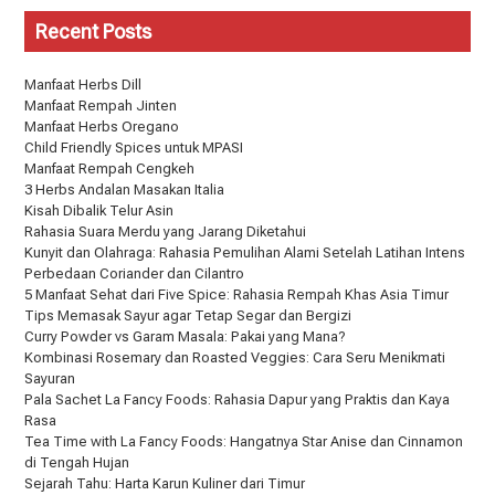
Recent Posts
Manfaat Herbs Dill
Manfaat Rempah Jinten
Manfaat Herbs Oregano
Child Friendly Spices untuk MPASI
Manfaat Rempah Cengkeh
3 Herbs Andalan Masakan Italia
Kisah Dibalik Telur Asin
Rahasia Suara Merdu yang Jarang Diketahui
Kunyit dan Olahraga: Rahasia Pemulihan Alami Setelah Latihan Intens
Perbedaan Coriander dan Cilantro
5 Manfaat Sehat dari Five Spice: Rahasia Rempah Khas Asia Timur
Tips Memasak Sayur agar Tetap Segar dan Bergizi
Curry Powder vs Garam Masala: Pakai yang Mana?
Kombinasi Rosemary dan Roasted Veggies: Cara Seru Menikmati
Sayuran
Pala Sachet La Fancy Foods: Rahasia Dapur yang Praktis dan Kaya
Rasa
Tea Time with La Fancy Foods: Hangatnya Star Anise dan Cinnamon
di Tengah Hujan
Sejarah Tahu: Harta Karun Kuliner dari Timur