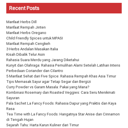
Recent Posts
Manfaat Herbs Dill
Manfaat Rempah Jinten
Manfaat Herbs Oregano
Child Friendly Spices untuk MPASI
Manfaat Rempah Cengkeh
3 Herbs Andalan Masakan Italia
Kisah Dibalik Telur Asin
Rahasia Suara Merdu yang Jarang Diketahui
Kunyit dan Olahraga: Rahasia Pemulihan Alami Setelah Latihan Intens
Perbedaan Coriander dan Cilantro
5 Manfaat Sehat dari Five Spice: Rahasia Rempah Khas Asia Timur
Tips Memasak Sayur agar Tetap Segar dan Bergizi
Curry Powder vs Garam Masala: Pakai yang Mana?
Kombinasi Rosemary dan Roasted Veggies: Cara Seru Menikmati
Sayuran
Pala Sachet La Fancy Foods: Rahasia Dapur yang Praktis dan Kaya
Rasa
Tea Time with La Fancy Foods: Hangatnya Star Anise dan Cinnamon
di Tengah Hujan
Sejarah Tahu: Harta Karun Kuliner dari Timur