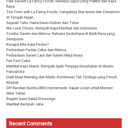
Pala Sachet La Fancy Foods: Rahasia Dapur yang Praktis dan Kaya
Rasa
Tea Time with La Fancy Foods: Hangatnya Star Anise dan Cinnamon
di Tengah Hujan
Sejarah Tahu: Harta Karun Kuliner dari Timur
We Love Cloves: Rempah Kaya Manfaat dari Indonesia
Combo Garam dan Merica: Rahasia Sederhana di Balik Rasa yang
Sempurna
Kenapa Kita Suka Pedas?
Perbedaan Pedas Cabe dan Merica
Perbedaan Garam Laut dan Garam Meja Biasa
Fun Fact Cabe
Manfaat Kayu Manis: Rempah Ajaib Penjaga Kesehatan di Musim
Pancaroba
Duet Maut Bawang dan Madu: Kombinasi Tak Terduga yang Penuh
Khasiat
DIY Racikan Bumbu BBQ Homemade: Sajian Lezat untuk Momen
Akhir Tahun
Ragam Saus Salad Dressings
Manfaat Rempah Jahe
Recent Comments