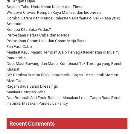
di Tengah Hujan
Sejarah Tahu: Harta Karun Kuliner dari Timur
We Love Cloves: Rempah Kaya Manfaat dari Indonesia
Combo Garam dan Merica: Rahasia Sederhana di Balik Rasa yang
Sempurna
Kenapa Kita Suka Pedas?
Perbedaan Pedas Cabe dan Merica
Perbedaan Garam Laut dan Garam Meja Biasa
Fun Fact Cabe
Manfaat Kayu Manis: Rempah Ajaib Penjaga Kesehatan di Musim
Pancaroba
Duet Maut Bawang dan Madu: Kombinasi Tak Terduga yang Penuh
Khasiat
DIY Racikan Bumbu BBQ Homemade: Sajian Lezat untuk Momen
Akhir Tahun
Ragam Saus Salad Dressings
Manfaat Rempah Jahe
Duo Rempah Anti Enek: Rahasia Masakan Lezat Tanpa Rasa Berat
Inspirasi Masakan Parsley La Fancy
Recent Comments