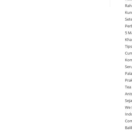
Rah
Kun
Set
Per
5 M
Kha
Tip
Cur
Kom
Ser
Pal
Pra
Tea
Ani
Sej
We 
Ind
Com
Bal