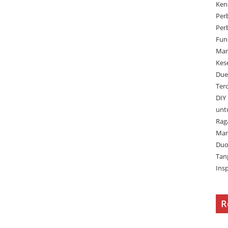
Ken
Per
Per
Fun
Man
Kes
Due
Ter
DIY
unt
Rag
Man
Duo
Tan
Ins
R