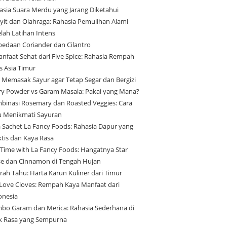
asia Suara Merdu yang Jarang Diketahui
yit dan Olahraga: Rahasia Pemulihan Alami
elah Latihan Intens
bedaan Coriander dan Cilantro
anfaat Sehat dari Five Spice: Rahasia Rempah
s Asia Timur
s Memasak Sayur agar Tetap Segar dan Bergizi
ry Powder vs Garam Masala: Pakai yang Mana?
binasi Rosemary dan Roasted Veggies: Cara
u Menikmati Sayuran
a Sachet La Fancy Foods: Rahasia Dapur yang
ktis dan Kaya Rasa
 Time with La Fancy Foods: Hangatnya Star
se dan Cinnamon di Tengah Hujan
arah Tahu: Harta Karun Kuliner dari Timur
Love Cloves: Rempah Kaya Manfaat dari
onesia
bo Garam dan Merica: Rahasia Sederhana di
ik Rasa yang Sempurna