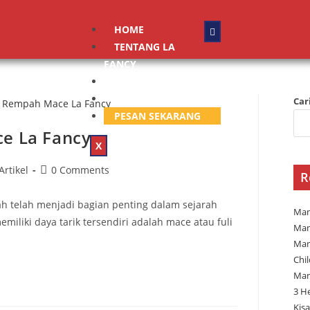
HOME
TENTANG LA
FANCY
PRODUK
BLOG
Car
PESAN SEKARANG
e La Fancy
X
Artikel
0 Comments
R
 telah menjadi bagian penting dalam sejarah
Man
miliki daya tarik tersendiri adalah mace atau fuli
Man
Man
Chi
Man
3 H
Kisa