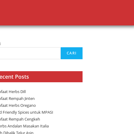
i
CARI
ecent Posts
faat Herbs Dill
faat Rempah Jinten
faat Herbs Oregano
ld Friendly Spices untuk MPASI
faat Rempah Cengkeh
erbs Andalan Masakan Italia
h Dibalik Telur Asin