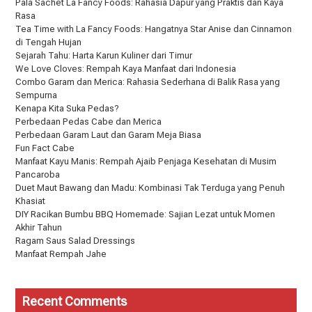
Pala Sachet La Fancy Foods: Rahasia Dapur yang Praktis dan Kaya
Rasa
Tea Time with La Fancy Foods: Hangatnya Star Anise dan Cinnamon
di Tengah Hujan
Sejarah Tahu: Harta Karun Kuliner dari Timur
We Love Cloves: Rempah Kaya Manfaat dari Indonesia
Combo Garam dan Merica: Rahasia Sederhana di Balik Rasa yang
Sempurna
Kenapa Kita Suka Pedas?
Perbedaan Pedas Cabe dan Merica
Perbedaan Garam Laut dan Garam Meja Biasa
Fun Fact Cabe
Manfaat Kayu Manis: Rempah Ajaib Penjaga Kesehatan di Musim
Pancaroba
Duet Maut Bawang dan Madu: Kombinasi Tak Terduga yang Penuh
Khasiat
DIY Racikan Bumbu BBQ Homemade: Sajian Lezat untuk Momen
Akhir Tahun
Ragam Saus Salad Dressings
Manfaat Rempah Jahe
Recent Comments