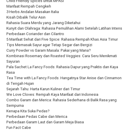
Child Friendly Spices untuk MPASI
Manfaat Rempah Cengkeh
3 Herbs Andalan Masakan Italia
Kisah Dibalik Telur Asin
Rahasia Suara Merdu yang Jarang Diketahui
Kunyit dan Olahraga: Rahasia Pemulihan Alami Setelah Latihan Intens
Perbedaan Coriander dan Cilantro
5 Manfaat Sehat dari Five Spice: Rahasia Rempah Khas Asia Timur
Tips Memasak Sayur agar Tetap Segar dan Bergizi
Curry Powder vs Garam Masala: Pakai yang Mana?
Kombinasi Rosemary dan Roasted Veggies: Cara Seru Menikmati
Sayuran
Pala Sachet La Fancy Foods: Rahasia Dapur yang Praktis dan Kaya
Rasa
Tea Time with La Fancy Foods: Hangatnya Star Anise dan Cinnamon
di Tengah Hujan
Sejarah Tahu: Harta Karun Kuliner dari Timur
We Love Cloves: Rempah Kaya Manfaat dari Indonesia
Combo Garam dan Merica: Rahasia Sederhana di Balik Rasa yang
Sempurna
Kenapa Kita Suka Pedas?
Perbedaan Pedas Cabe dan Merica
Perbedaan Garam Laut dan Garam Meja Biasa
Fun Fact Cabe