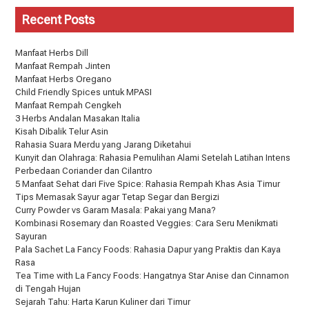
Recent Posts
Manfaat Herbs Dill
Manfaat Rempah Jinten
Manfaat Herbs Oregano
Child Friendly Spices untuk MPASI
Manfaat Rempah Cengkeh
3 Herbs Andalan Masakan Italia
Kisah Dibalik Telur Asin
Rahasia Suara Merdu yang Jarang Diketahui
Kunyit dan Olahraga: Rahasia Pemulihan Alami Setelah Latihan Intens
Perbedaan Coriander dan Cilantro
5 Manfaat Sehat dari Five Spice: Rahasia Rempah Khas Asia Timur
Tips Memasak Sayur agar Tetap Segar dan Bergizi
Curry Powder vs Garam Masala: Pakai yang Mana?
Kombinasi Rosemary dan Roasted Veggies: Cara Seru Menikmati
Sayuran
Pala Sachet La Fancy Foods: Rahasia Dapur yang Praktis dan Kaya
Rasa
Tea Time with La Fancy Foods: Hangatnya Star Anise dan Cinnamon
di Tengah Hujan
Sejarah Tahu: Harta Karun Kuliner dari Timur