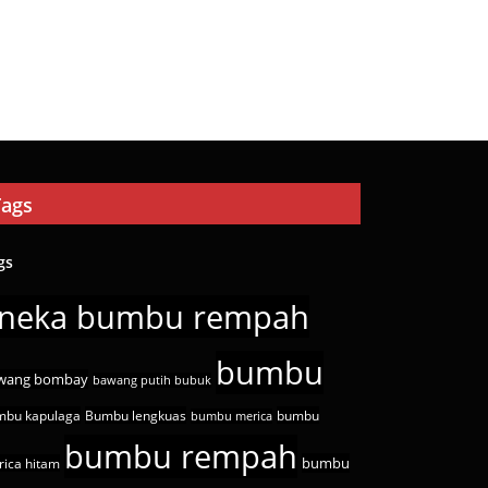
Tags
gs
neka bumbu rempah
bumbu
wang bombay
bawang putih bubuk
mbu kapulaga
Bumbu lengkuas
bumbu
bumbu merica
bumbu rempah
bumbu
ica hitam