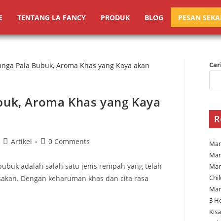
E
TENTANG LA FANCY
PRODUK
BLOG
PESAN SEK
Car
uk, Aroma Khas yang Kaya
R
Artikel
0 Comments
Man
Man
ubuk adalah salah satu jenis rempah yang telah
Man
Chi
sakan. Dengan keharuman khas dan cita rasa
Man
3 H
Kisa