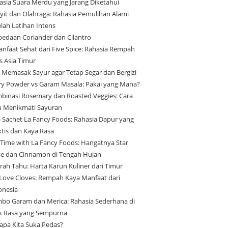
asia Suara Merdu yang Jarang Diketahui
yit dan Olahraga: Rahasia Pemulihan Alami
elah Latihan Intens
bedaan Coriander dan Cilantro
anfaat Sehat dari Five Spice: Rahasia Rempah
s Asia Timur
s Memasak Sayur agar Tetap Segar dan Bergizi
ry Powder vs Garam Masala: Pakai yang Mana?
binasi Rosemary dan Roasted Veggies: Cara
u Menikmati Sayuran
a Sachet La Fancy Foods: Rahasia Dapur yang
ktis dan Kaya Rasa
 Time with La Fancy Foods: Hangatnya Star
se dan Cinnamon di Tengah Hujan
arah Tahu: Harta Karun Kuliner dari Timur
Love Cloves: Rempah Kaya Manfaat dari
onesia
bo Garam dan Merica: Rahasia Sederhana di
ik Rasa yang Sempurna
apa Kita Suka Pedas?