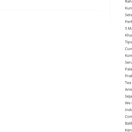
Rah
Kun
Set
Per
5 M
Kha
Tip
Cur
Kom
Ser
Pal
Pra
Tea
Ani
Sej
We 
Ind
Com
Bal
Ken