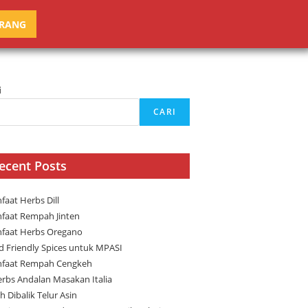
ARANG
i
CARI
ecent Posts
faat Herbs Dill
faat Rempah Jinten
faat Herbs Oregano
ld Friendly Spices untuk MPASI
faat Rempah Cengkeh
erbs Andalan Masakan Italia
h Dibalik Telur Asin