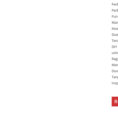
Per
Per
Fun
Man
Kes
Due
Ter
DIY
unt
Rag
Man
Duo
Tan
Ins
R