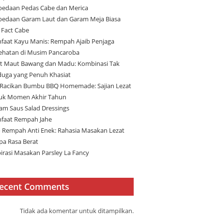
bedaan Pedas Cabe dan Merica
bedaan Garam Laut dan Garam Meja Biasa
 Fact Cabe
faat Kayu Manis: Rempah Ajaib Penjaga
ehatan di Musim Pancaroba
t Maut Bawang dan Madu: Kombinasi Tak
duga yang Penuh Khasiat
 Racikan Bumbu BBQ Homemade: Sajian Lezat
uk Momen Akhir Tahun
am Saus Salad Dressings
faat Rempah Jahe
 Rempah Anti Enek: Rahasia Masakan Lezat
pa Rasa Berat
pirasi Masakan Parsley La Fancy
ecent Comments
Tidak ada komentar untuk ditampilkan.