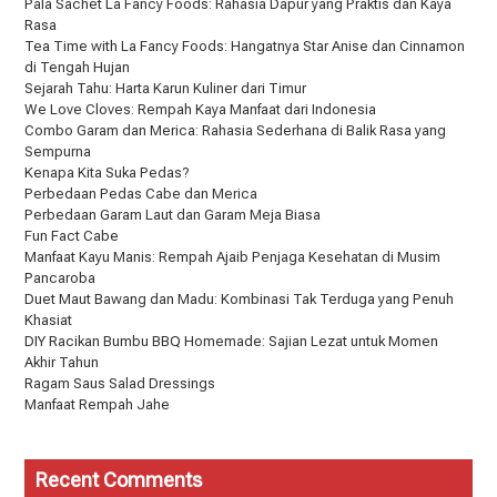
Pala Sachet La Fancy Foods: Rahasia Dapur yang Praktis dan Kaya
Rasa
Tea Time with La Fancy Foods: Hangatnya Star Anise dan Cinnamon
di Tengah Hujan
Sejarah Tahu: Harta Karun Kuliner dari Timur
We Love Cloves: Rempah Kaya Manfaat dari Indonesia
Combo Garam dan Merica: Rahasia Sederhana di Balik Rasa yang
Sempurna
Kenapa Kita Suka Pedas?
Perbedaan Pedas Cabe dan Merica
Perbedaan Garam Laut dan Garam Meja Biasa
Fun Fact Cabe
Manfaat Kayu Manis: Rempah Ajaib Penjaga Kesehatan di Musim
Pancaroba
Duet Maut Bawang dan Madu: Kombinasi Tak Terduga yang Penuh
Khasiat
DIY Racikan Bumbu BBQ Homemade: Sajian Lezat untuk Momen
Akhir Tahun
Ragam Saus Salad Dressings
Manfaat Rempah Jahe
Recent Comments