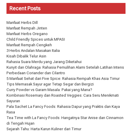
Recent Posts
Manfaat Herbs Dill
Manfaat Rempah Jinten
Manfaat Herbs Oregano
Child Friendly Spices untuk MPASI
Manfaat Rempah Cengkeh
3 Herbs Andalan Masakan Italia
Kisah Dibalik Telur Asin
Rahasia Suara Merdu yang Jarang Diketahui
Kunyit dan Olahraga: Rahasia Pemulihan Alami Setelah Latihan Intens
Perbedaan Coriander dan Cilantro
5 Manfaat Sehat dari Five Spice: Rahasia Rempah Khas Asia Timur
Tips Memasak Sayur agar Tetap Segar dan Bergizi
Curry Powder vs Garam Masala: Pakai yang Mana?
Kombinasi Rosemary dan Roasted Veggies: Cara Seru Menikmati
Sayuran
Pala Sachet La Fancy Foods: Rahasia Dapur yang Praktis dan Kaya
Rasa
Tea Time with La Fancy Foods: Hangatnya Star Anise dan Cinnamon
di Tengah Hujan
Sejarah Tahu: Harta Karun Kuliner dari Timur