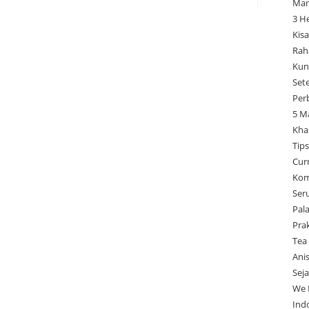
Man
3 H
Kisa
Rah
Kun
Set
Per
5 M
Kha
Tip
Cur
Kom
Ser
Pal
Pra
Tea
Ani
Sej
We 
Ind