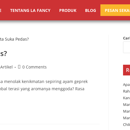
E
TENTANG LA FANCY
PRODUK
BLOG
PESAN SEK
Car
as?
Artikel
0 Comments
R
sa menolak kenikmatan sepiring ayam geprek
Apa
sambal terasi yang aromanya menggoda? Rasa
Rah
Kan
Man
Man
Man
Chi