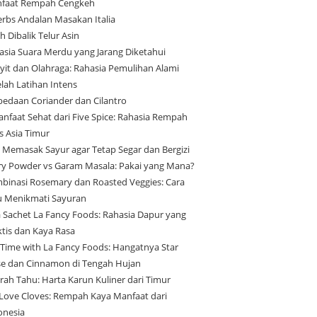
faat Rempah Cengkeh
erbs Andalan Masakan Italia
h Dibalik Telur Asin
asia Suara Merdu yang Jarang Diketahui
yit dan Olahraga: Rahasia Pemulihan Alami
elah Latihan Intens
bedaan Coriander dan Cilantro
anfaat Sehat dari Five Spice: Rahasia Rempah
s Asia Timur
s Memasak Sayur agar Tetap Segar dan Bergizi
ry Powder vs Garam Masala: Pakai yang Mana?
binasi Rosemary dan Roasted Veggies: Cara
u Menikmati Sayuran
a Sachet La Fancy Foods: Rahasia Dapur yang
ktis dan Kaya Rasa
 Time with La Fancy Foods: Hangatnya Star
se dan Cinnamon di Tengah Hujan
arah Tahu: Harta Karun Kuliner dari Timur
Love Cloves: Rempah Kaya Manfaat dari
onesia