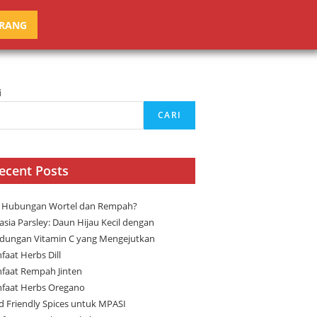
ARANG
i
CARI
ecent Posts
 Hubungan Wortel dan Rempah?
asia Parsley: Daun Hijau Kecil dengan
dungan Vitamin C yang Mengejutkan
faat Herbs Dill
faat Rempah Jinten
faat Herbs Oregano
ld Friendly Spices untuk MPASI