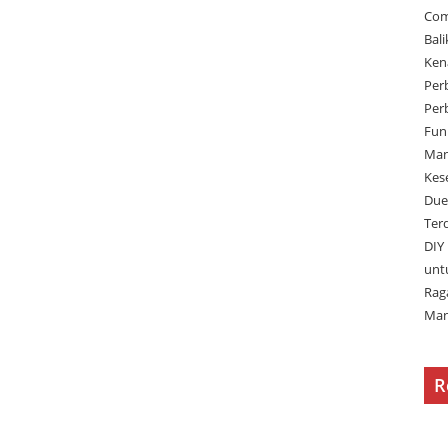
Com
Bal
Ken
Per
Per
Fun
Man
Kes
Due
Ter
DIY
unt
Rag
Man
R