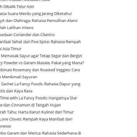
h Dibalik Telur Asin
asia Suara Merdu yang Jarang Diketahui
yit dan Olahraga: Rahasia Pemulihan Alami
elah Latihan Intens
bedaan Coriander dan Cilantro
anfaat Sehat dari Five Spice: Rahasia Rempah
s Asia Timur
s Memasak Sayur agar Tetap Segar dan Bergizi
ry Powder vs Garam Masala: Pakai yang Mana?
binasi Rosemary dan Roasted Veggies: Cara
u Menikmati Sayuran
a Sachet La Fancy Foods: Rahasia Dapur yang
ktis dan Kaya Rasa
 Time with La Fancy Foods: Hangatnya Star
se dan Cinnamon di Tengah Hujan
arah Tahu: Harta Karun Kuliner dari Timur
Love Cloves: Rempah Kaya Manfaat dari
onesia
bo Garam dan Merica: Rahasia Sederhana di