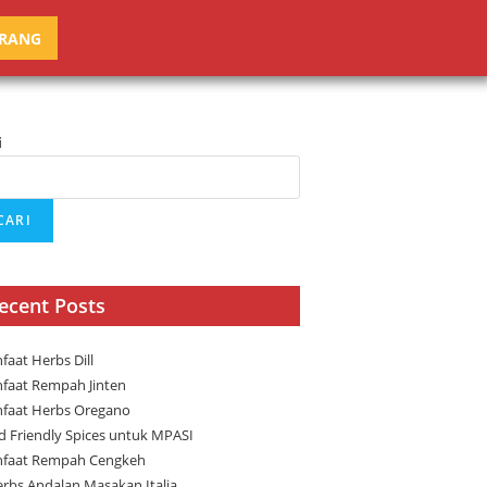
ARANG
i
CARI
ecent Posts
faat Herbs Dill
faat Rempah Jinten
faat Herbs Oregano
ld Friendly Spices untuk MPASI
faat Rempah Cengkeh
erbs Andalan Masakan Italia