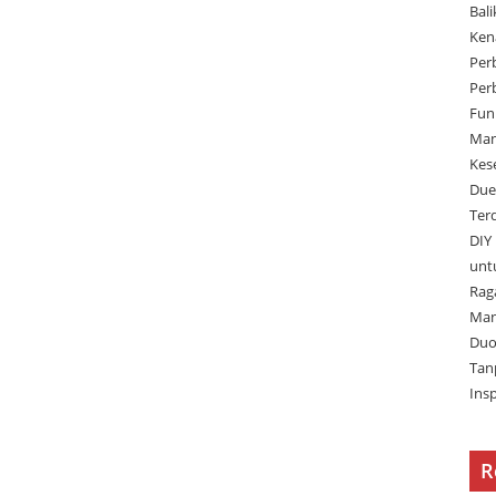
Bal
Ken
Per
Per
Fun
Man
Kes
Due
Ter
DIY
unt
Rag
Man
Duo
Tan
Ins
R