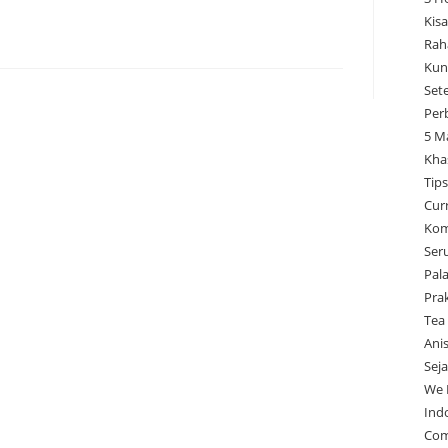
Kisa
Rah
Kun
Set
Per
5 M
Kha
Tip
Cur
Kom
Ser
Pal
Pra
Tea
Ani
Sej
We 
Ind
Com