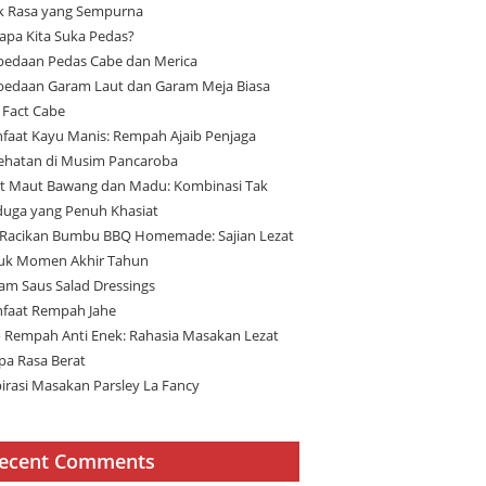
ik Rasa yang Sempurna
apa Kita Suka Pedas?
bedaan Pedas Cabe dan Merica
bedaan Garam Laut dan Garam Meja Biasa
 Fact Cabe
faat Kayu Manis: Rempah Ajaib Penjaga
ehatan di Musim Pancaroba
t Maut Bawang dan Madu: Kombinasi Tak
duga yang Penuh Khasiat
 Racikan Bumbu BBQ Homemade: Sajian Lezat
uk Momen Akhir Tahun
am Saus Salad Dressings
faat Rempah Jahe
 Rempah Anti Enek: Rahasia Masakan Lezat
pa Rasa Berat
pirasi Masakan Parsley La Fancy
ecent Comments