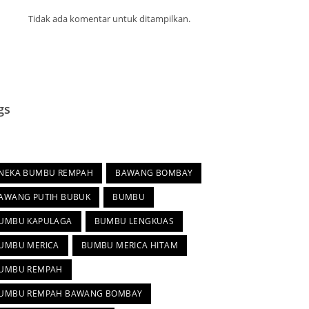
Tidak ada komentar untuk ditampilkan.
gs
s
NEKA BUMBU REMPAH
BAWANG BOMBAY
AWANG PUTIH BUBUK
BUMBU
UMBU KAPULAGA
BUMBU LENGKUAS
UMBU MERICA
BUMBU MERICA HITAM
UMBU REMPAH
UMBU REMPAH BAWANG BOMBAY