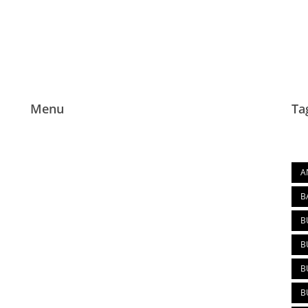
Menu
Ta
Tag
Home
A
Tentang La Fancy
B
Produk
B
Blog
B
Pemesanan
B
B