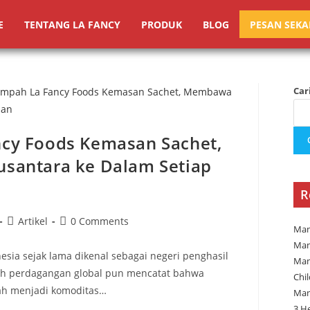
E
TENTANG LA FANCY
PRODUK
BLOG
PESAN SEK
Car
cy Foods Kemasan Sachet,
santara ke Dalam Setiap
R
Artikel
0 Comments
Man
Man
sia sejak lama dikenal sebagai negeri penghasil
Man
ah perdagangan global pun mencatat bahwa
Chi
ah menjadi komoditas…
Man
3 H