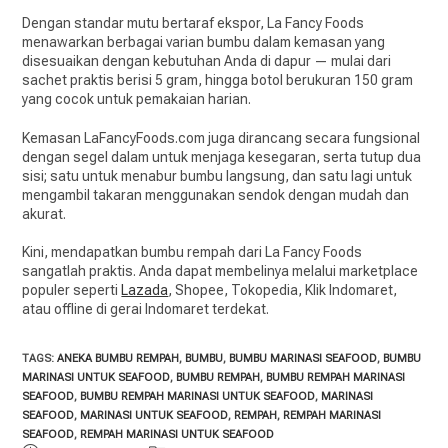
Dengan standar mutu bertaraf ekspor, La Fancy Foods
menawarkan berbagai varian bumbu dalam kemasan yang
disesuaikan dengan kebutuhan Anda di dapur — mulai dari
sachet praktis berisi 5 gram, hingga botol berukuran 150 gram
yang cocok untuk pemakaian harian.
Kemasan LaFancyFoods.com juga dirancang secara fungsional
dengan segel dalam untuk menjaga kesegaran, serta tutup dua
sisi; satu untuk menabur bumbu langsung, dan satu lagi untuk
mengambil takaran menggunakan sendok dengan mudah dan
akurat.
Kini, mendapatkan bumbu rempah dari La Fancy Foods
sangatlah praktis. Anda dapat membelinya melalui marketplace
populer seperti
Lazada
, Shopee, Tokopedia, Klik Indomaret,
atau offline di gerai Indomaret terdekat.
TAGS:
ANEKA BUMBU REMPAH
,
BUMBU
,
BUMBU MARINASI SEAFOOD
,
BUMBU
MARINASI UNTUK SEAFOOD
,
BUMBU REMPAH
,
BUMBU REMPAH MARINASI
SEAFOOD
,
BUMBU REMPAH MARINASI UNTUK SEAFOOD
,
MARINASI
SEAFOOD
,
MARINASI UNTUK SEAFOOD
,
REMPAH
,
REMPAH MARINASI
SEAFOOD
,
REMPAH MARINASI UNTUK SEAFOOD