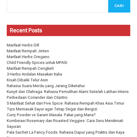
CARI
Recent Posts
Manfaat Herbs Dill
Manfaat Rempah Jinten
Manfaat Herbs Oregano
Child Friendly Spices untuk MPASI
Manfaat Rempah Cengkeh
3 Herbs Andalan Masakan Italia
Kisah Dibalik Telur Asin
Rahasia Suara Merdu yang Jarang Diketahui
Kunyit dan Olahraga: Rahasia Pemulihan Alami Setelah Latihan Intens
Perbedaan Coriander dan Cilantro
5 Manfaat Sehat dari Five Spice: Rahasia Rempah Khas Asia Timur
Tips Memasak Sayur agar Tetap Segar dan Bergizi
Curry Powder vs Garam Masala: Pakai yang Mana?
Kombinasi Rosemary dan Roasted Veggies: Cara Seru Menikmati
Sayuran
Pala Sachet La Fancy Foods: Rahasia Dapur yang Praktis dan Kaya