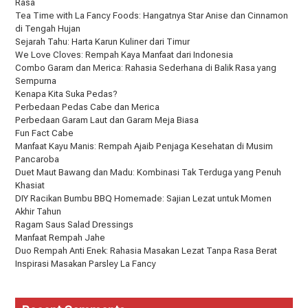
Rasa
Tea Time with La Fancy Foods: Hangatnya Star Anise dan Cinnamon
di Tengah Hujan
Sejarah Tahu: Harta Karun Kuliner dari Timur
We Love Cloves: Rempah Kaya Manfaat dari Indonesia
Combo Garam dan Merica: Rahasia Sederhana di Balik Rasa yang
Sempurna
Kenapa Kita Suka Pedas?
Perbedaan Pedas Cabe dan Merica
Perbedaan Garam Laut dan Garam Meja Biasa
Fun Fact Cabe
Manfaat Kayu Manis: Rempah Ajaib Penjaga Kesehatan di Musim
Pancaroba
Duet Maut Bawang dan Madu: Kombinasi Tak Terduga yang Penuh
Khasiat
DIY Racikan Bumbu BBQ Homemade: Sajian Lezat untuk Momen
Akhir Tahun
Ragam Saus Salad Dressings
Manfaat Rempah Jahe
Duo Rempah Anti Enek: Rahasia Masakan Lezat Tanpa Rasa Berat
Inspirasi Masakan Parsley La Fancy